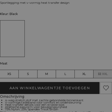
Sportlegging met v-vormig heat transfer design
Kleur: Black
Maat
XS
S
M
L
XL
XXL
AAN WINKELWAGENTJE TOEVOEGEN
Omschrijving
4-weg stretch stof met zachte geborstelde binnenkant
V-vormige tailleband voor comfort en ondersteuning
Heat transfer details voor een strakke look
Atletische pasvorm voor bewegingsvrijheid
75% Nylon, 25% Spandex Tricot Brush