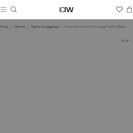
Product
Beoordelingen
Stijl met
Thuis
/
Dames
/
Tights & Leggings
/
Essential Thermal V-shape Tights Black
0
/
0