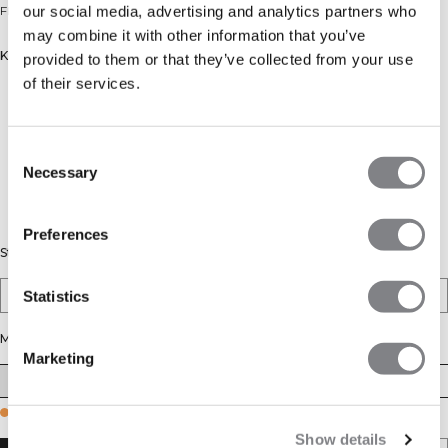
our social media, advertising and analytics partners who
Flared legging met hoge taille. Regular 165 - 172 cm.
may combine it with other information that you’ve
Kleur: Moss
provided to them or that they’ve collected from your use
of their services.
Consent
Necessary
Selection
Preferences
Stijl
Statistics
Petite
Regular
Tall
Maat
Marketing
XS
S
M
L
XL
XXL
Few in stock
Show details