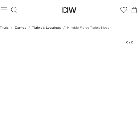
Product
Beoordelingen
Stijl met
Thuis
/
Dames
/
Tights & Leggings
/
Nimble Flared Tights Moss
0
/
0