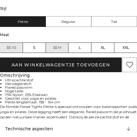
Stijl
Petite
Regular
Tall
Maat
XS
S
M
L
XL
XXL
AAN WINKELWAGENTJE TOEVOEGEN
Omschrijving
Ultrazachte stof
Vierwegstretch
Flared pasvorm
Hoge taille
75% Nylon, 25% Elastaan
Geschikt voor yoga en pilates
Petite lengtemaat: 158 - 164 cm
De Nimble Flared Tights Petite is speciaal ontworpen voor balanssporten zoals
yoga en pilates. Deze legging heeft een elegante, flared pasvorm die je silhouet
op een natuurlijke manier accentueert. Dankzij de perzikzachte stof en de
vierwegstretch beweeg je moeiteloos mee tijdens je work-out met maximaal
comfort. Ultrazachte stof voor comfort de hele dag door, vierwegstretch voor
Technische aspecten
optimale bewegingsvrijheid, flared design voor een stijlvolle, flatterende