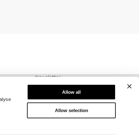
Newsletter
Schrijf je voor onze nieuwsbrief! Ontvang
exclusieve aanbiedingen, ons laatste nieuws en
Allow all
nog veel meer.
alyse
Allow selection