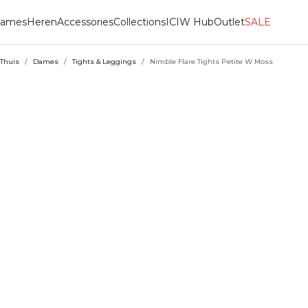
ames
Heren
Accessories
Collections
ICIW Hub
Outlet
SALE
Thuis
/
Dames
/
Tights & Leggings
/
Nimble Flare Tights Petite W Moss