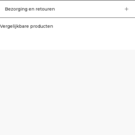
pasvorm, hoge taille voor extra steun en geschikt voor low-impact
activiteiten. Lengtematen: Petite - 158 cm - 164 cm, Regular - 165 cm - 172 cm,
Bezorging en retouren
Tall - 173 cm - 180 cm. 75% Nylon, 25% Elastaan.
Vergelijkbare producten