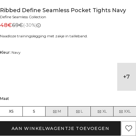
Ribbed Define Seamless Pocket Tights Navy
Define Seamless Collection
48€
69€
(-30%)
Naadloze trainingslegging met zakje in tailleband.
Kleur:
Navy
+
7
Maat
XS
S
M
L
XL
XXL
AAN WINKELWAGENTJE TOEVOEGEN