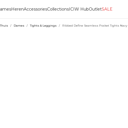
ames
Heren
Accessories
Collections
ICIW Hub
Outlet
SALE
Thuis
/
Dames
/
Tights & Leggings
/
Ribbed Define Seamless Pocket Tights Navy