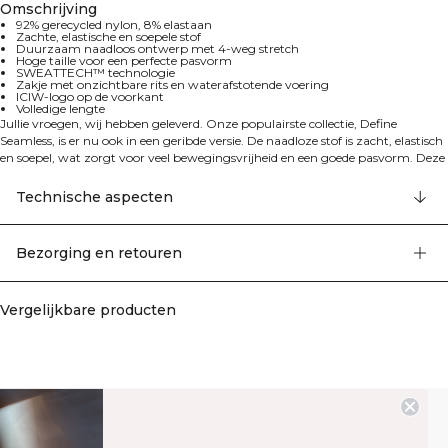
Omschrijving
92% gerecycled nylon, 8% elastaan
Zachte, elastische en soepele stof
Duurzaam naadloos ontwerp met 4-weg stretch
Hoge taille voor een perfecte pasvorm
SWEATTECH™ technologie
Zakje met onzichtbare rits en waterafstotende voering
ICIW-logo op de voorkant
Volledige lengte
Jullie vroegen, wij hebben geleverd. Onze populairste collectie, Define
Seamless, is er nu ook in een geribde versie. De naadloze stof is zacht, elastisch
en soepel, wat zorgt voor veel bewegingsvrijheid en een goede pasvorm. Deze
collectie, met een ruim assortiment aan leggings, sport-bh's en topjes in
trendy kleuren, is perfect voor verschillende soorten work-outs. De 4-way
Technische aspecten
stretch stof met de nieuwste naadloze technologie zorgt voor meer mobiliteit
tijdens je work-out. Elastische en duurzame stof met ICIW-logo op de
voorkant en SWEATTECH™. Hoge taille voor een perfecte pasvorm met
Bezorging en retouren
volledige lengte design. De tailleband bevat een zakje met onzichtbare rits en
waterafstotende voering op de achterkant. 92% gerecycled nylon, 8% elastaan.
Vergelijkbare producten