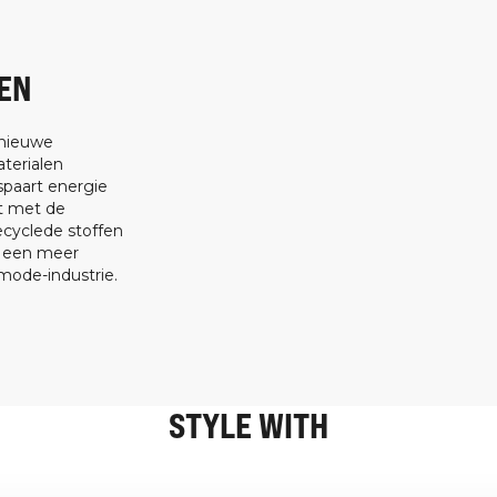
EN
 nieuwe
terialen
spaart energie
at met de
ecyclede stoffen
t een meer
ode-industrie.
STYLE WITH