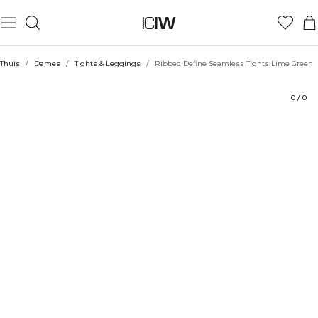
Product
Technische aspecten
Beoordelingen
Duurzaamheid
Stijl met
Thuis
/
Dames
/
Tights & Leggings
/
Ribbed Define Seamless Tights Lime Green
0
/
0