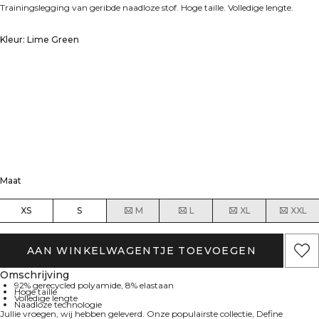
Trainingslegging van geribde naadloze stof. Hoge taille. Volledige lengte.
Kleur: Lime Green
Maat
XS
S
M
L
XL
XXL
AAN WINKELWAGENTJE TOEVOEGEN
Omschrijving
92% gerecycled polyamide, 8% elastaan
Hoge taille
Volledige lengte
Naadloze technologie
Jullie vroegen, wij hebben geleverd. Onze populairste collectie, Define