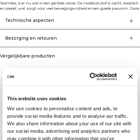
Seamless, is er nu ook in een geribde versie. De naadloze stof is zacht, elastisch
en soepel, wat zorgt voor veel bewegingsvrijheid en een goede pasvorm. Deze
collectie, met een ruim assortiment aan leggings, sport-bh's en topjes in
trendy kleuren, is perfect voor verschillende soorten work-outs. Het ICIW-logo
Technische aspecten
siert de voorkant en de hoge taille zorgt voor een perfecte pasvorm over de
volledige lengte. De 4-way stretch stof met de nieuwste naadloze technologie
geeft je meer mobiliteit tijdens je work-out. De legging is voorzien van
Bezorging en retouren
SWEATTECH™ en gemaakt van elastische en duurzame stoffen. 92%
gerecycled nylon, 8% elastaan.
Vergelijkbare producten
This website uses cookies
We use cookies to personalise content and ads, to
provide social media features and to analyse our traffic.
We also share information about your use of our site with
our social media, advertising and analytics partners who
may combine it with other information that you’ve