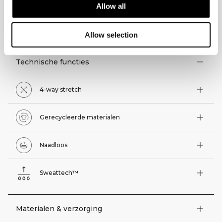
Allow all
TECHNISCHE ASPECTEN
Allow selection
Technische functies
4-way stretch
Gerecycleerde materialen
Naadloos
Sweattech™
Materialen & verzorging