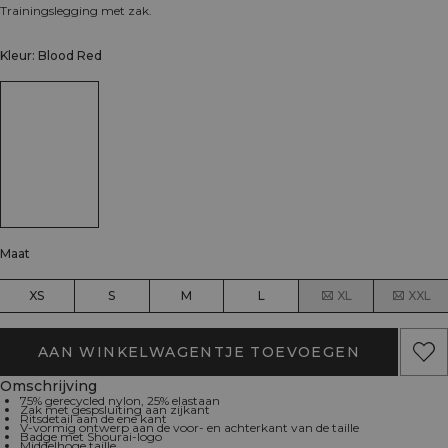
Trainingslegging met zak.
Kleur: Blood Red
Maat
XS
S
M
L
XL
XXL
AAN WINKELWAGENTJE TOEVOEGEN
Omschrijving
75% gerecycled nylon, 25% elastaan
Zak met gespsluiting aan zijkant
Ritsdetail aan de ene kant
V-vormig ontwerp aan de voor- en achterkant van de taille
Badge met Shourai-logo
Middelhoge taille