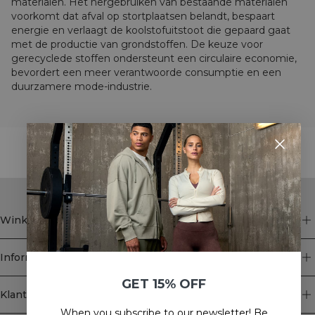
materialen. Het hergebruiken van bestaande materialen
voorkomt dat afval op stortplaatsen belandt, bespaart
energie en verlaagt de koolstofuitstoot die gepaard gaat
met de productie van grondstoffen. De keuze voor
gerecyclede stoffen ondersteunt een circulaire economie,
bevordert een meer verantwoorde consumptie en een
duurzamere mode-industrie.
STYLE WITH
Winkel
Informatie
GET 15% OFF
Klantenservice
When you subscribe to our newsletter! Be