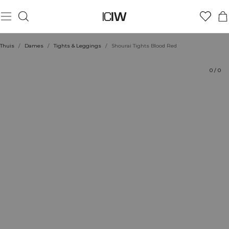
Product
Technische aspecten
Beoordelingen
Duurzaamheid
Stijl met
Thuis
/
Dames
/
Tights & Leggings
/
Shourai Tights Blood Red
0
/
0