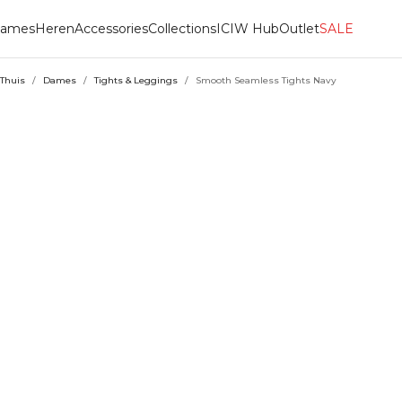
ames
Heren
Accessories
Collections
ICIW Hub
Outlet
SALE
Thuis
/
Dames
/
Tights & Leggings
/
Smooth Seamless Tights Navy