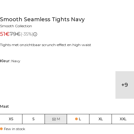
Smooth Seamless Tights Navy
Smooth Collection
51€
79€
(-35%)
Tights met onzichtbaar scrunch-effect en high-waist
Kleur:
Navy
+
9
Maat
XS
S
M
L
XL
XXL
Few in stock