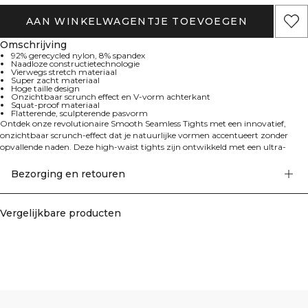
AAN WINKELWAGENTJE TOEVOEGEN
Omschrijving
92% gerecycled nylon, 8% spandex
Naadloze constructietechnologie
Vierwegs stretch materiaal
Super zacht materiaal
Hoge taille design
Onzichtbaar scrunch effect en V-vorm achterkant
Squat-proof materiaal
Flatterende, sculpterende pasvorm
Ontdek onze revolutionaire Smooth Seamless Tights met een innovatief,
onzichtbaar scrunch-effect dat je natuurlijke vormen accentueert zonder
opvallende naden. Deze high-waist tights zijn ontwikkeld met een ultra-
zachte, naadloze constructie die zorgt voor uitzonderlijk comfort en optimale
bewegingsvrijheid. Het strategische V-shape rugontwerp en four-way stretch
Bezorging en retouren
materiaal werken samen om een geraffineerd silhouet te creëren, terwijl
volledige bedekking tijdens elke work-out gegarandeerd blijft
Vergelijkbare producten