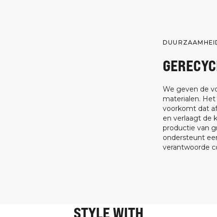
DUURZAAMHEI
GERECYC
We geven de vo
materialen. Het
voorkomt dat af
en verlaagt de 
productie van g
ondersteunt een
verantwoorde c
STYLE WITH