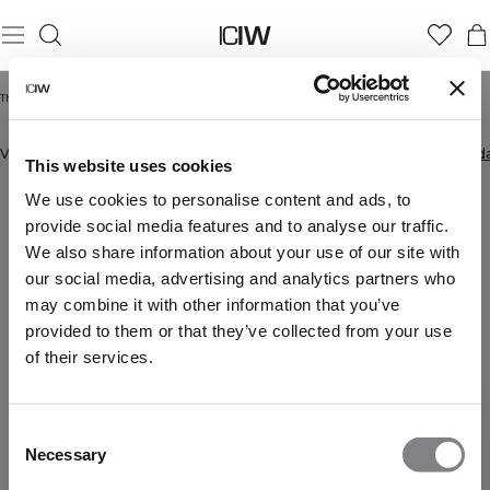
VOOR DE RUSTDAGLIEFHEBBER
Thuis
/
Voor de rustdagliefhebber
/
Voor de rustdagliefhebber Dames
DAMES
Voor de rustdagliefhebber
Voor de rustdagliefhebber Heren
Voor de rustd
This website uses cookies
We use cookies to personalise content and ads, to
provide social media features and to analyse our traffic.
We also share information about your use of our site with
our social media, advertising and analytics partners who
may combine it with other information that you’ve
provided to them or that they’ve collected from your use
of their services.
Consent
Necessary
Selection