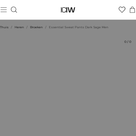
Product
Technische aspecten
Beoordelingen
Stijl met
Thuis
/
Heren
/
Broeken
/
Essential Sweat Pants Dark Sage Men
0
/
0