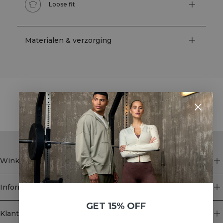
Loose fit
Materialen & verzorging
STYLE WITH
Winkel
Informatie
GET 15% OFF
Klantenservice