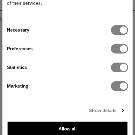
Bezorging en retouren
of their services.
Vergelijkbare producten
Consent
Necessary
Selection
Preferences
Statistics
Marketing
Show details
Allow all