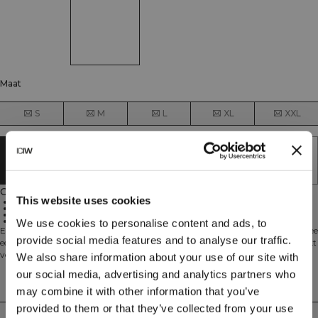
Maat
S
M
L
XL
XXL
UITVERKOCHT - BRENG ME OP DE
HOOGTE
Omschrijving
This website uses cookies
Verstelbare tailleband
Geborduurd ICIW-logo
Ruime pasvorm
74,2% katoen, 25,8% polyester
We use cookies to personalise content and ads, to
Essential betekent "absoluut noodzakelijk" – en daar zijn we het helemaal mee
provide social media features and to analyse our traffic.
eens! Deze must-have collectie is gemaakt van eersteklas stoffen en is geschikt
voor elke gelegenheid. De Essential-lijn bestaat uit hoodies, sweaters en
We also share information about your use of our site with
broeken die onmisbaar zijn in je kledingkast. Deze joggingbroek heeft een
our social media, advertising and analytics partners who
geborduurd ICIW-logo, verstelbare tailleband en een ruime pasvorm. 74,2%
Technische aspecten
may combine it with other information that you’ve
katoen, 25,8% polyester.
provided to them or that they’ve collected from your use