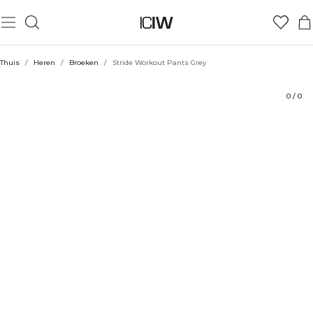
Product
Technische aspecten
Beoordelingen
Stijl met
Thuis
/
Heren
/
Broeken
/
Stride Workout Pants Grey
0
/
0