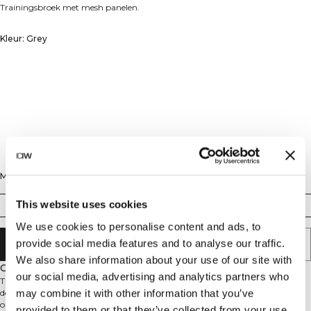
Trainingsbroek met mesh panelen.
Kleur: Grey
Maat
This website uses cookies
S
M
L
XL
XXL
We use cookies to personalise content and ads, to
provide social media features and to analyse our traffic.
AAN WINKELWAGENTJE TOEVOEGEN
We also share information about your use of our site with
Omschrijving
our social media, advertising and analytics partners who
Trainingsbroek met mesh-panelen. Stride Workout Pants zijn gemaakt voor
may combine it with other information that you’ve
de sportschool en intensieve trainingen. De gladde en elastische stof helpt je
om gemakkelijk en zonder afleiding te bewegen. Mesh-panelen aan de
provided to them or that they’ve collected from your use