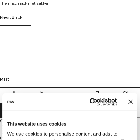
Thermisch jack met zakken
Kleur: Black
Maat
S
M
L
XL
XXL
AAN WINKELWAGENTJE TOEVOEGEN
Omschrijving
This website uses cookies
91% polyester, 9% elastaan
Geïsoleerd fleece
Volledige rits
We use cookies to personalise content and ads, to
Zakken met ritsen
Deze fleece trainingsjack maakt deel uit van onze Essentials-collectie en is