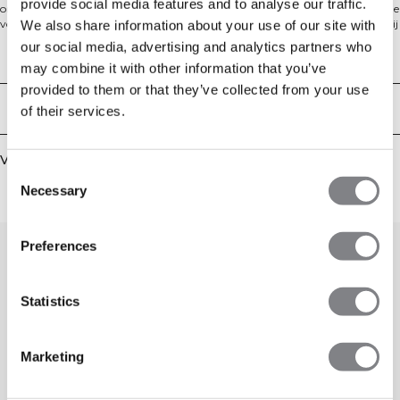
provide social media features and to analyse our traffic.
ontworpen voor het dragen in lagen en buitenactiviteiten. Met een rits over de
volledige lengte aan de voorkant, zakken met ritsen en een athletic fit biedt hij
We also share information about your use of our site with
warmte zonder bewegingsvrijheid te beperken. Gemaakt van een geïsoleerde
our social media, advertising and analytics partners who
polyester-spandex mix is het een veelzijdig kledingstuk voor koudere
Technische aspecten
may combine it with other information that you’ve
trainingssessies of dagelijks actief gebruik.
provided to them or that they’ve collected from your use
Bezorging en retouren
of their services.
Vergelijkbare producten
Consent
Necessary
Selection
0
/
0
Preferences
Statistics
Marketing