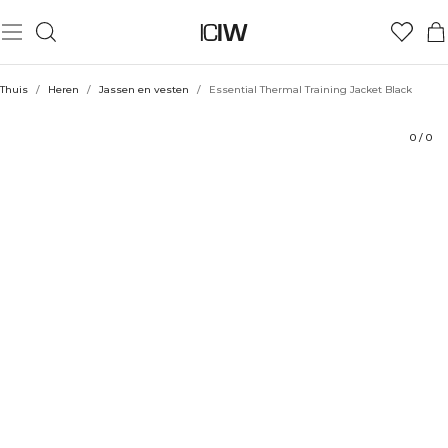
Product
Technische aspecten
Beoordelingen
Stijl met
Thuis
/
Heren
/
Jassen en vesten
/
Essential Thermal Training Jacket Black
0
/
0