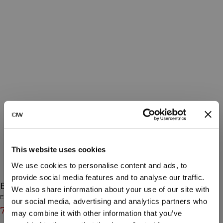
This website uses cookies
We use cookies to personalise content and ads, to
provide social media features and to analyse our traffic.
Essential Wind Jacket Light Khaki Green
We also share information about your use of our site with
Essential Collection
our social media, advertising and analytics partners who
79€
99€
(-20%)
may combine it with other information that you’ve