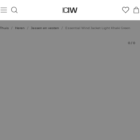
Product
Beoordelingen
Stijl met
Thuis
/
Heren
/
Jassen en vesten
/
Essential Wind Jacket Light Khaki Green
0
/
0