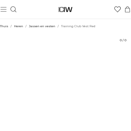
Product
Technische aspecten
Beoordelingen
Stijl met
Thuis
/
Heren
/
Jassen en vesten
/
Training Club Vest Red
0
/
0