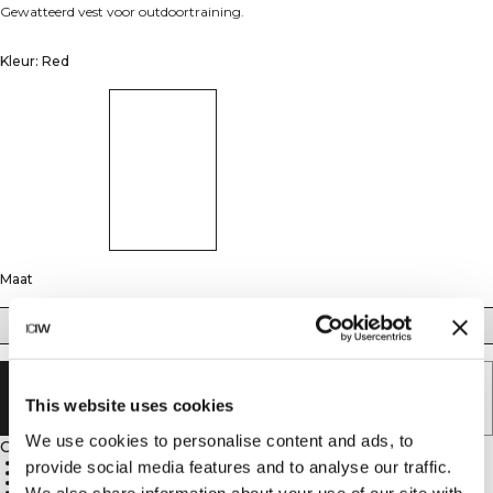
Gewatteerd vest voor outdoortraining.
Kleur: Red
Maat
S
M
L
XL
XXL
UITVERKOCHT - BRENG ME OP DE
This website uses cookies
HOOGTE
We use cookies to personalise content and ads, to
Omschrijving
94% Nylon, 6% Elastaan
provide social media features and to analyse our traffic.
Voering en isolatie: 100% Polyester
3M isolatie voor extra warmte
We also share information about your use of our site with
Reflecterend ICIW-logo op de borst