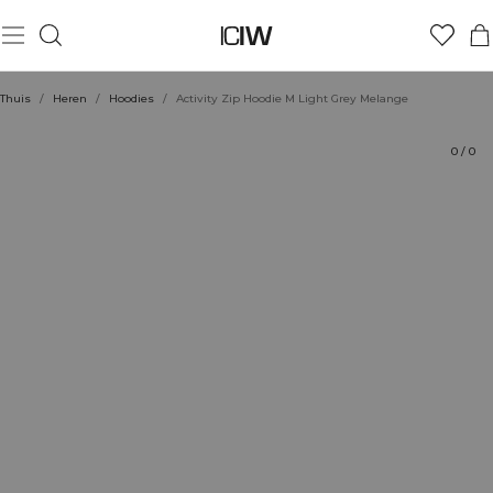
Product
Beoordelingen
Stijl met
Thuis
/
Heren
/
Hoodies
/
Activity Zip Hoodie M Light Grey Melange
0
/
0