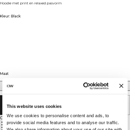
Hoodie met print en relaxed pasvorm
Kleur: Black
Maat
S
M
L
XL
XXL
UITVERKOCHT - BRENG ME OP DE
This website uses cookies
HOOGTE
We use cookies to personalise content and ads, to
Omschrijving
Relaxed oversize pasvorm
provide social media features and to analyse our traffic.
Voorzakken
Verstelbare capuchon
We also share information about your use of our site with
Retro-geïnspireerde rugprint