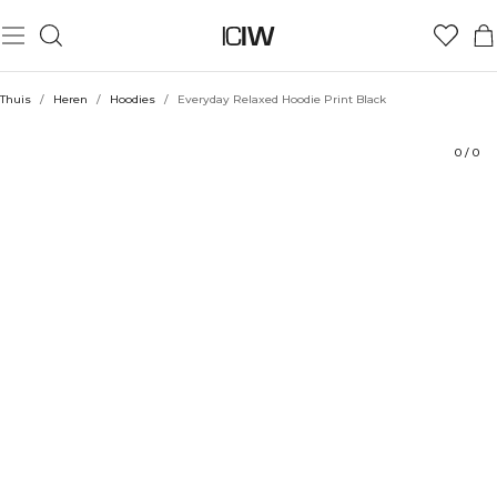
Product
Technische aspecten
Beoordelingen
Stijl met
Thuis
/
Heren
/
Hoodies
/
Everyday Relaxed Hoodie Print Black
0
/
0