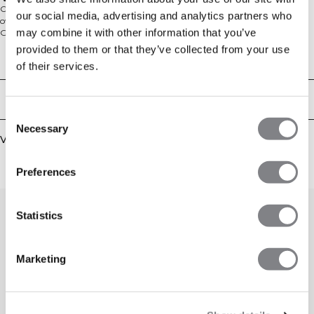
Ontworpen voor comfort en stijl, heeft de Everyday Relaxed Hoodie Print een
our social media, advertising and analytics partners who
oversized pasvorm en een retro-geïnspireerde merkprint op de achterkant.
may combine it with other information that you’ve
Gemaakt van een zachte geborstelde mix van 60% katoen en 40% polyester,
inclusief handtassen, een verstelbare capuchon met trekkoord, en een losse
provided to them or that they’ve collected from your use
pasvorm – perfect voor de sportschool, werk, of ontspannen thuis.
Technische aspecten
of their services.
Bezorging en retouren
Consent
Necessary
Selection
Vergelijkbare producten
Preferences
Statistics
Marketing