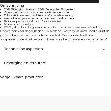
Omschrijving
70% Biologisch Katoen, 30% Gerecycled Polyester
Oversized pasvorm voor een ontspannen look
Dikke stof met een zachte, comfortabele voering
Verstelbare, gevoerde capuchon met trekkoorden
Ruime open voorzak voor functionaliteit
Modern print design
ICIW geborduurd logo aan de voorkant voor een premium afwerking
Ontworpen voor dagelijks gebruik biedt de Everyday Relaxed Hoodie Print de
perfecte balans tussen warmte en comfort. Deze hoodie heeft een
ontspannen, oversized pasvorm, ideaal voor het opwarmen, casual uitjes of
gewoon thuis relaxen. De hoodie is voorzien van een moderne print, een
comfortabele verstelbare capuchon met voering, en een ruime voorzak voor
Technische aspecten
stijl en gemak. Gemaakt van dikke, zacht gevoerde stof die een premium
gevoel geeft, met het geborduurde ICIW-logo voor extra verfijning. 70%
Biologisch Katoen, 30% Gerecycled Polyester.
Bezorging en retouren
Vergelijkbare producten