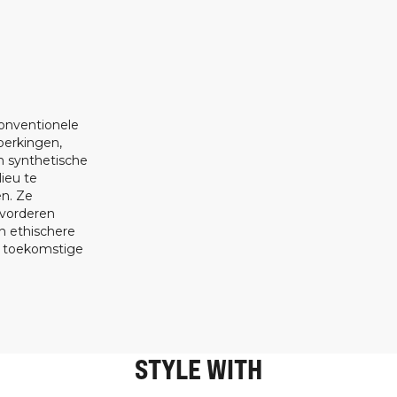
onventionele
perkingen,
n synthetische
ieu te
en. Ze
vorderen
 ethischere
s toekomstige
STYLE WITH