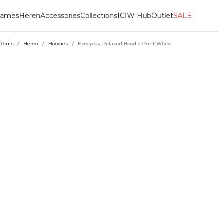
ames
Heren
Accessories
Collections
ICIW Hub
Outlet
SALE
Thuis
/
Heren
/
Hoodies
/
Everyday Relaxed Hoodie Print White