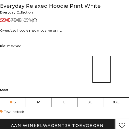
Everyday Relaxed Hoodie Print White
Everyday Collection
59€
79€
(-25%)
Oversized hoodie met moderne print.
Kleur:
White
Maat
S
M
L
XL
XXL
Few in stock
AAN WINKELWAGENTJE TOEVOEGEN