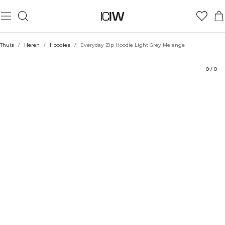
Product
Technische aspecten
Beoordelingen
Stijl met
Thuis
/
Heren
/
Hoodies
/
Everyday Zip Hoodie Light Grey Melange
0
/
0