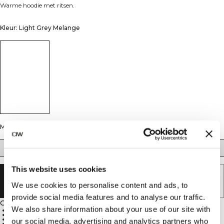
Warme hoodie met ritsen.
Kleur: Light Grey Melange
Maat
S
M
L
XL
XXL
This website uses cookies
UITVERKOCHT - BRENG ME OP DE
We use cookies to personalise content and ads, to
HOOGTE
provide social media features and to analyse our traffic.
Omschrijving
We also share information about your use of our site with
70% biologisch katoen, 30% gerecycled polyester
Geborstelde fleece
Volledige rits
our social media, advertising and analytics partners who
Voorzak