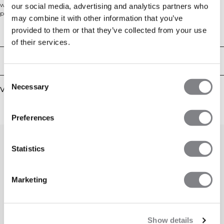
werk, of om thuis te ontspannen. Met een modern design en klassieke
our social media, advertising and analytics partners who
pasvorm, is hij gemaakt van een zachte geborstelde mix van 60% katoen en
may combine it with other information that you’ve
40% polyester. Met handtassen, een verstelbare trekkoord capuchon en
provided to them or that they’ve collected from your use
geribbelde manchetten is het een betrouwbare dagelijkse hoodie.
Technische aspecten
of their services.
Bezorging en retouren
Consent
Necessary
Selection
Vergelijkbare producten
Preferences
Statistics
Marketing
Show details