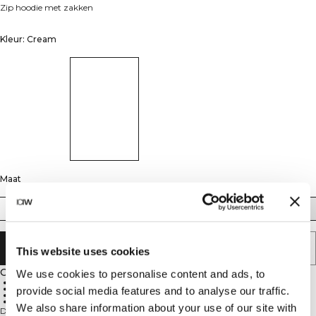
Zip hoodie met zakken
Kleur: Cream
Maat
S
M
L
XL
XXL
AAN WINKELWAGENTJE TOEVOEGEN
This website uses cookies
Omschrijving
We use cookies to personalise content and ads, to
Volledige ritssluiting
Voorzakken
provide social media features and to analyse our traffic.
Standaard pasvorm
Dagelijks comfort
We also share information about your use of our site with
De Everyday Zip Hoodie is een veelzijdige laag voor in de sportschool, op het