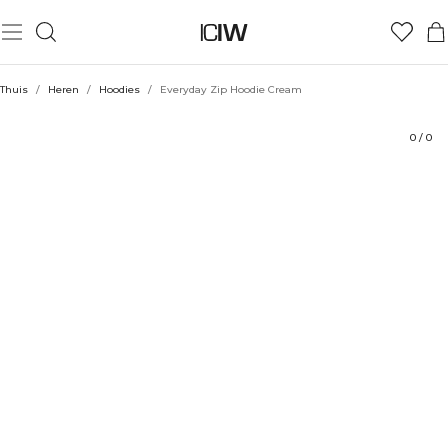
Product
Technische aspecten
Beoordelingen
Stijl met
Thuis
/
Heren
/
Hoodies
/
Everyday Zip Hoodie Cream
0
/
0