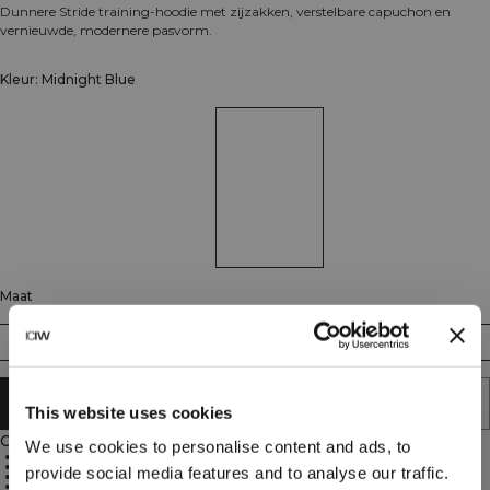
Dunnere Stride training-hoodie met zijzakken, verstelbare capuchon en
vernieuwde, modernere pasvorm.
Kleur: Midnight Blue
Maat
S
M
L
XL
XXL
AAN WINKELWAGENTJE TOEVOEGEN
This website uses cookies
Omschrijving
We use cookies to personalise content and ads, to
56% katoen, 39% elastaan, 5% polyester
Vochtafvoerend
provide social media features and to analyse our traffic.
Normale pasvorm
Verstelbare capuchon