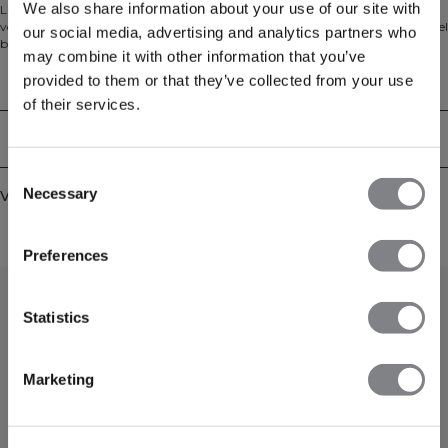
We also share information about your use of our site with
Lichtgewicht trainingshoodie in een dunnere sweatstof. Stride is ontworpen
voor training: de zachte, rekbare jerseystof voert vocht af zodat je comfortabel
our social media, advertising and analytics partners who
blijft van warming-up tot cooldown. De stof is dunner dan onze andere
may combine it with other information that you’ve
sweatcollecties voor een lichter gevoel en gemakkelijk laagjes dragen. De
pasvorm is geüpdatet ten opzichte van eerdere Stride-modellen en oogt
provided to them or that they’ve collected from your use
Technische aspecten
moderner. Normale pasvorm met standaard lengte, een verstelbare capuchon
of their services.
voor een persoonlijke fit en een praktische voorzak voor dagelijks gemak. 56%
katoen, 39% elastaan, 5% polyester.
Bezorging en retouren
Consent
Necessary
Vergelijkbare producten
Selection
Preferences
Statistics
Marketing