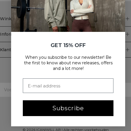
Winkel
Informatie
GET 15% OFF
Klantenservice
When you subscribe to our newsletter! Be
Newsletter
the first to know about new releases, offers
and a lot more!
Schrijf je voor onze nieuwsbrief! Ontvang exclusieve
aanbiedingen, ons laatste nieuws en nog veel meer.
Subscribe
©
2026
ICANIWILL AB |
Alle rechten voorbehouden