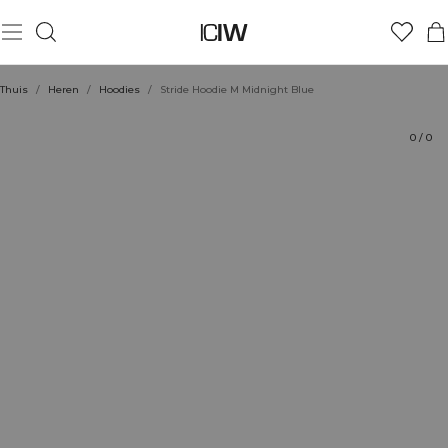
Product
Technische aspecten
Beoordelingen
Stijl met
Thuis
/
Heren
/
Hoodies
/
Stride Hoodie M Midnight Blue
0
/
0