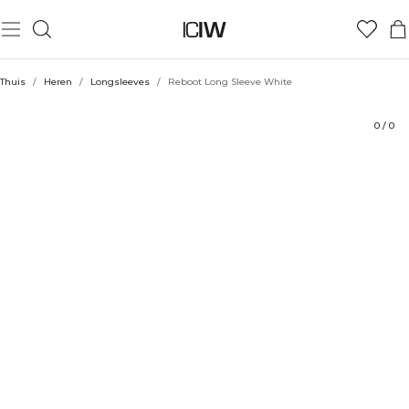
Product
Technische aspecten
Beoordelingen
Stijl met
Thuis
/
Heren
/
Longsleeves
/
Reboot Long Sleeve White
0
/
0