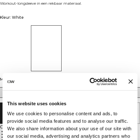
Workout-longsleeve in een rekbaar materiaal.
Kleur: White
Maat
S
M
L
XL
XXL
This website uses cookies
UITVERKOCHT - BRENG ME OP DE
We use cookies to personalise content and ads, to
HOOGTE
provide social media features and to analyse our traffic.
Omschrijving
We also share information about your use of our site with
85% nylon, 15% elastaan
Decoratieve naden voor een mooie uitstraling
our social media, advertising and analytics partners who
Spleten aan de onderzoom voor optimale bewegingsvrijheid
Kleine zak op de mouw voor functionaliteit