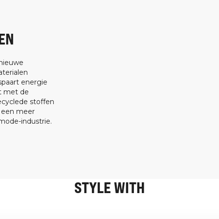
EN
 nieuwe
terialen
spaart energie
at met de
ecyclede stoffen
t een meer
ode-industrie.
STYLE WITH