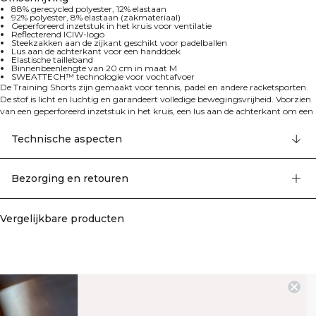
88% gerecycled polyester, 12% elastaan
92% polyester, 8% elastaan (zakmateriaal)
Geperforeerd inzetstuk in het kruis voor ventilatie
Reflecterend ICIW-logo
Steekzakken aan de zijkant geschikt voor padelballen
Lus aan de achterkant voor een handdoek
Elastische tailleband
Binnenbeenlengte van 20 cm in maat M
SWEATTECH™ technologie voor vochtafvoer
De Training Shorts zijn gemaakt voor tennis, padel en andere racketsporten.
De stof is licht en luchtig en garandeert volledige bewegingsvrijheid. Voorzien
van een geperforeerd inzetstuk in het kruis, een lus aan de achterkant om een
handdoek aan te bevestigen en open steekzakken, waarin je ballen kwijt kunt.
De shorts hebben een bedrukt reflecterend ICIW-logo en steekzakken aan de
Technische aspecten
zijkant voor het bewaren van padelballen tijdens het spel. De binnenzijde van
de tailleband is elastisch voor extra comfort. De binnenbeenlengte is 20 cm in
maat M. De shorts zijn uitgerust met SWEATTECH™ technologie voor
Bezorging en retouren
optimale prestaties. 88% gerecycled polyester, 12% elastaan. Materiaal van
zakken: 92% polyester, 8% elastaan.
Vergelijkbare producten