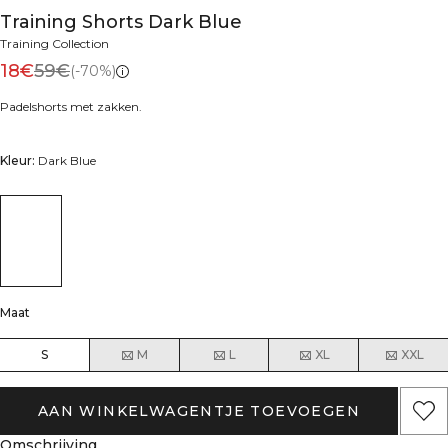
Training Shorts Dark Blue
Training Collection
18€
59€
(-70%)
Padelshorts met zakken.
Kleur:
Dark Blue
Maat
S
M
L
XL
XXL
AAN WINKELWAGENTJE TOEVOEGEN
Omschrijving