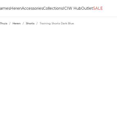
ames
Heren
Accessories
Collections
ICIW Hub
Outlet
SALE
Thuis
/
Heren
/
Shorts
/
Training Shorts Dark Blue