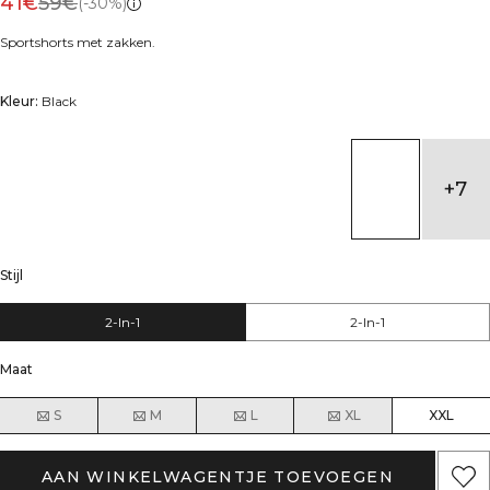
41€
59€
(-30%)
Sportshorts met zakken.
Kleur:
Black
+
7
Stijl
2-In-1
2-In-1
Maat
S
M
L
XL
XXL
AAN WINKELWAGENTJE TOEVOEGEN