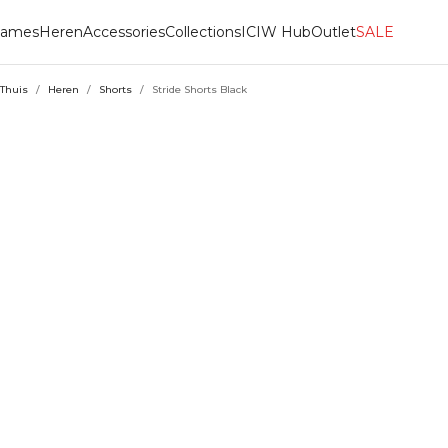
ames
Heren
Accessories
Collections
ICIW Hub
Outlet
SALE
Thuis
/
Heren
/
Shorts
/
Stride Shorts Black