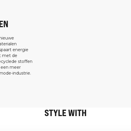
EN
 nieuwe
terialen
spaart energie
at met de
ecyclede stoffen
t een meer
ode-industrie.
STYLE WITH