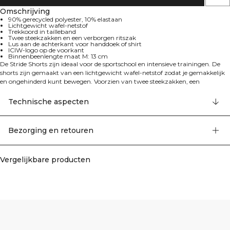
Omschrijving
90% gerecycled polyester, 10% elastaan
Lichtgewicht wafel-netstof
Trekkoord in tailleband
Twee steekzakken en een verborgen ritszak
Lus aan de achterkant voor handdoek of shirt
ICIW-logo op de voorkant
Binnenbeenlengte maat M: 13 cm
De Stride Shorts zijn ideaal voor de sportschool en intensieve trainingen. De
shorts zijn gemaakt van een lichtgewicht wafel-netstof zodat je gemakkelijk
en ongehinderd kunt bewegen. Voorzien van twee steekzakken, een
verborgen ritszak en een lus aan de achterkant om je handdoek of shirt aan
vast te maken. De shorts hebben een ICIW-logo op de voorkant, een ritszak bij
Technische aspecten
de zijnaad voor kleine spullen en een trekkoord in de tailleband.
Binnenbeenlengte voor maat M: 13 cm. 90% gerecycled polyester, 10%
elastaan.
Bezorging en retouren
Vergelijkbare producten