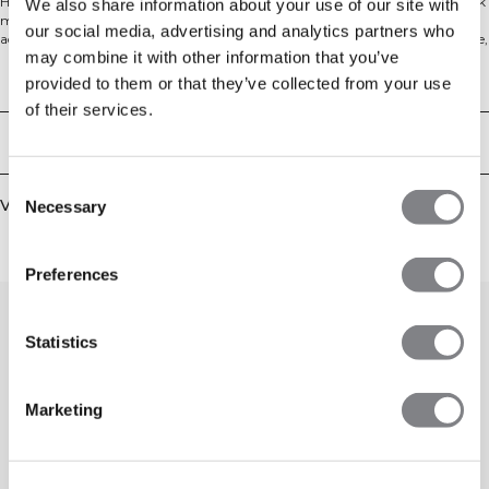
Het Ignite Muscle Fit T-shirt is ontworpen voor een strakke, gesculpteerde look
We also share information about your use of our site with
met een nauwsluitende pasvorm en strategische lijnen die je lichaamsvorm
our social media, advertising and analytics partners who
accentueren. Gemaakt van gerecycled polyamide en elastan, biedt het zachte,
may combine it with other information that you’ve
ademende comfort met four-way stretch om vrij te kunnen bewegen tijdens
elke workout. 62% gerecycled polyamide, 38% elastan.
Technische aspecten
provided to them or that they’ve collected from your use
of their services.
Bezorging en retouren
Consent
Vergelijkbare producten
Necessary
Selection
Preferences
Statistics
Marketing