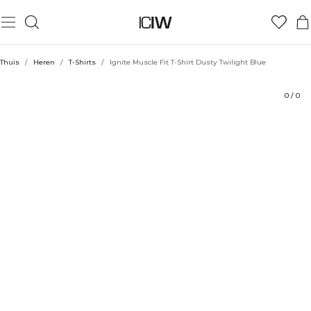
Product
Technische aspecten
Beoordelingen
Stijl met
Thuis
/
Heren
/
T-Shirts
/
Ignite Muscle Fit T-Shirt Dusty Twilight Blue
0
/
0