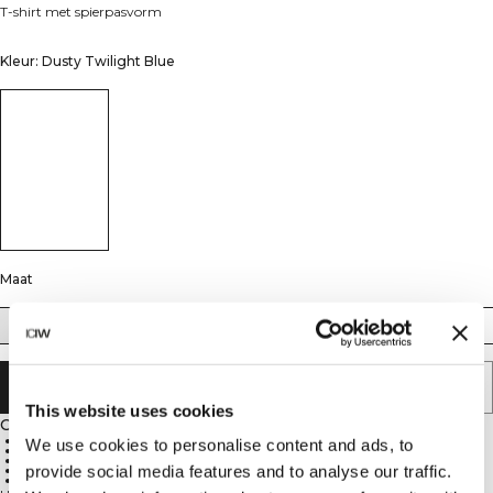
T-shirt met spierpasvorm
Kleur: Dusty Twilight Blue
Maat
S
M
L
XL
XXL
AAN WINKELWAGENTJE TOEVOEGEN
This website uses cookies
Omschrijving
62% gerecycled polyamide, 38% spandex
We use cookies to personalise content and ads, to
Muscle fit met strategische lijnen accentueert je lichaamsvorm
Vierwegstretch voor onbeperkte bewegingsvrijheid
provide social media features and to analyse our traffic.
Zachte, ademende stof voor workout comfort
Gesculpteerde look die je fysiek verbetert