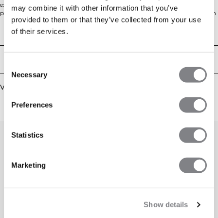
extra stretch voor comfort en vormbehoud. Ontworpen met een atletische
may combine it with other information that you’ve
pasvorm, met ribboorden bij de halslijn en armsgaten voor duurzaamheid en
provided to them or that they’ve collected from your use
een strakke afwerking, en een geborduurd ICIW-logo op de borst voor een
premium uitstraling. Ideaal voor krachtsessies of als dagelijkse basislaag; voelt
of their services.
Technische aspecten
comfortabel op de huid en beweegt met je mee.
95% katoen, 5% elastaan.
Bezorging en retouren
Consent
Necessary
Selection
Vergelijkbare producten
Preferences
Statistics
Marketing
Show details