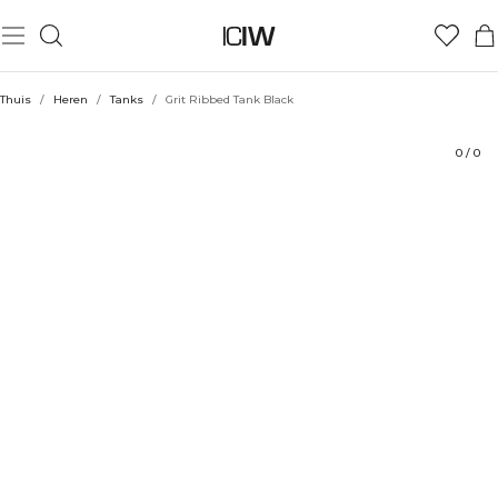
Product
Technische aspecten
Beoordelingen
Stijl met
Thuis
/
Heren
/
Tanks
/
Grit Ribbed Tank Black
0
/
0