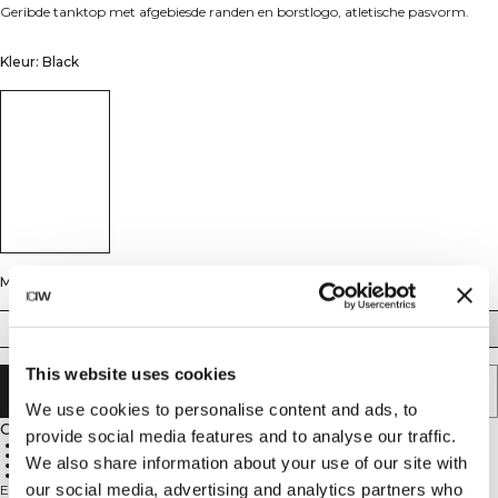
Geribde tanktop met afgebiesde randen en borstlogo, atletische pasvorm.
Kleur: Black
Maat
S
M
L
XL
XXL
This website uses cookies
AAN WINKELWAGENTJE TOEVOEGEN
We use cookies to personalise content and ads, to
Omschrijving
provide social media features and to analyse our traffic.
Geribde katoen
Atletische pasvorm
We also share information about your use of our site with
Geborduurd logo
95% katoen, 5% elastan
our social media, advertising and analytics partners who
Een klassieke trainingstanktop voor heren van zachte, geribde katoen met