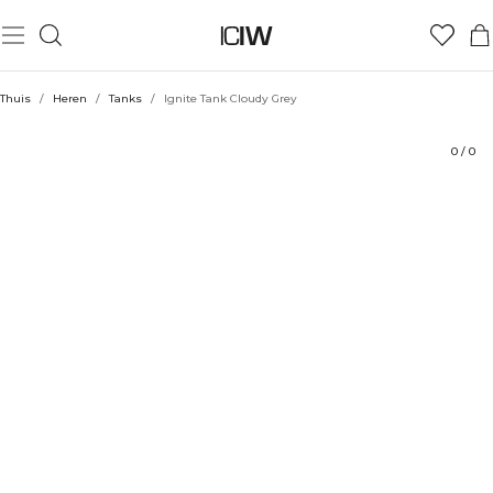
Product
Beoordelingen
Stijl met
Thuis
/
Heren
/
Tanks
/
Ignite Tank Cloudy Grey
0
/
0