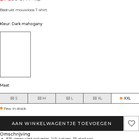
Bedrukt mouwloos T-shirt.
Kleur: Dark mahogany
Maat
S
M
L
XL
XXL
Few in stock
AAN WINKELWAGENTJE TOEVOEGEN
Omschrijving
81% gerecycled polyester, 14% katoen, 5% elastaan