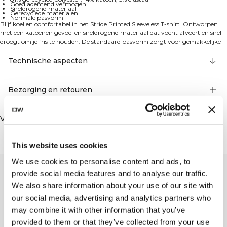
Goed ademend vermogen
Sneldrogend materiaal
Gerecyclede materialen
Normale pasvorm
Blijf koel en comfortabel in het Stride Printed Sleeveless T-shirt. Ontworpen
met een katoenen gevoel en sneldrogend materiaal dat vocht afvoert en snel
droogt om je fris te houden. De standaard pasvorm zorgt voor gemakkelijke
bewegingsvrijheid, of je nu aan het trainen bent of onderweg. Perfect voor
actieve momenten dankzij het ademende en vochtafvoerende materiaal dat je
Technische aspecten
droog houdt tijdens je work-out. 81% gerecycled polyester, 14% katoen, 5%
spandex.
Bezorging en retouren
Vergelijkbare producten
This website uses cookies
We use cookies to personalise content and ads, to
provide social media features and to analyse our traffic.
We also share information about your use of our site with
our social media, advertising and analytics partners who
may combine it with other information that you’ve
provided to them or that they’ve collected from your use