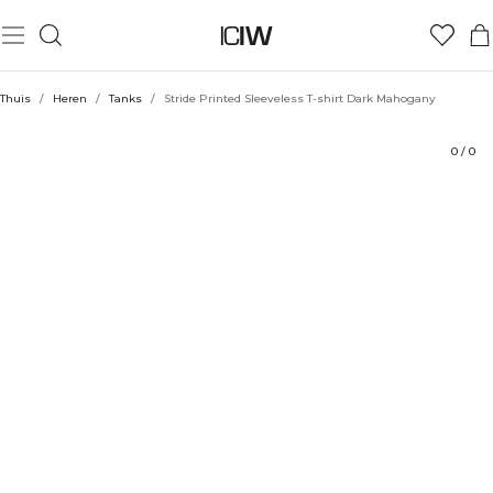
Product
Technische aspecten
Beoordelingen
Duurzaamheid
Stijl met
Thuis
/
Heren
/
Tanks
/
Stride Printed Sleeveless T-shirt Dark Mahogany
0
/
0