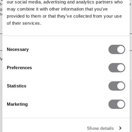
Mouwloos design
our social media, advertising and analytics partners who
Mouwloos training T-shirt van lichtgewicht Dri‑Release mesh met het zachte
may combine it with other information that you’ve
gevoel van een katoenmix. Ontworpen om je bij elke herhaling comfortabel
te houden: de stof voert vocht af en droogt snel, terwijl de ademende
provided to them or that they’ve collected from your use
dropped‑needle‑constructie de luchtcirculatie bevordert. De mouwloze snit en
of their services.
lichte stretch bieden onbeperkte bewegingsvrijheid, en de standaard lengte
Technische aspecten
laat zich gemakkelijk combineren met je trainingsoutfit. Afgewerkt met een
subtiel ICIW heat‑transferlogo.
81% polyester, 14% katoen, 5% elastaan.
Bezorging en retouren
Consent
Necessary
Selection
Vergelijkbare producten
Preferences
Statistics
Marketing
Show details