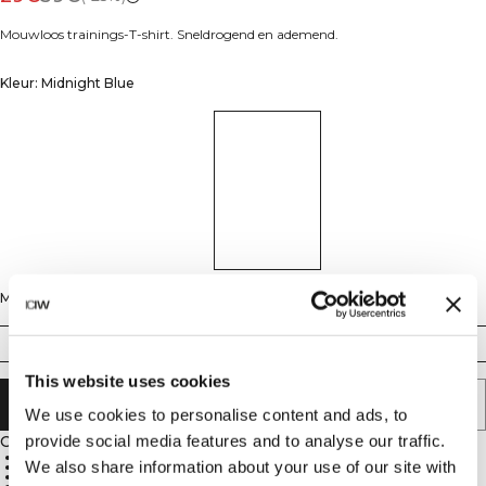
Mouwloos trainings-T-shirt. Sneldrogend en ademend.
Kleur: Midnight Blue
Maat
S
M
L
XL
XXL
This website uses cookies
AAN WINKELWAGENTJE TOEVOEGEN
We use cookies to personalise content and ads, to
provide social media features and to analyse our traffic.
Omschrijving
Sneldrogend mesh
We also share information about your use of our site with
Verbeterde luchtstroom
Vierwegstretch