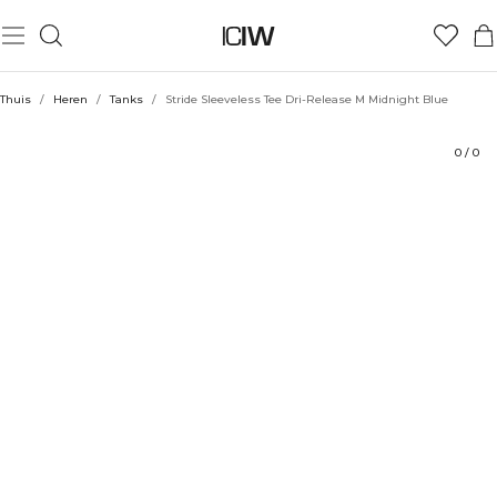
Product
Technische aspecten
Beoordelingen
Stijl met
Thuis
/
Heren
/
Tanks
/
Stride Sleeveless Tee Dri-Release M Midnight Blue
0
/
0