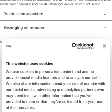
mesh materiaal dat je koel houdt. Iets langer aan de achterkant, kleine
zijspleten en geen mouwen geven je volledige bewegingsvrijheid. Uitstekende
ademende eigenschappen, langere achterkant voor comfort en stijl,
Technische aspecten
mouwloos ontwerp, ICIW-logo aan de voorkant, standaard pasvorm. 90%
Gerecycled polyester 10% Elastaan
Bezorging en retouren
Vergelijkbare producten
This website uses cookies
We use cookies to personalise content and ads, to
provide social media features and to analyse our traffic.
We also share information about your use of our site with
our social media, advertising and analytics partners who
may combine it with other information that you’ve
provided to them or that they’ve collected from your use
of their services.