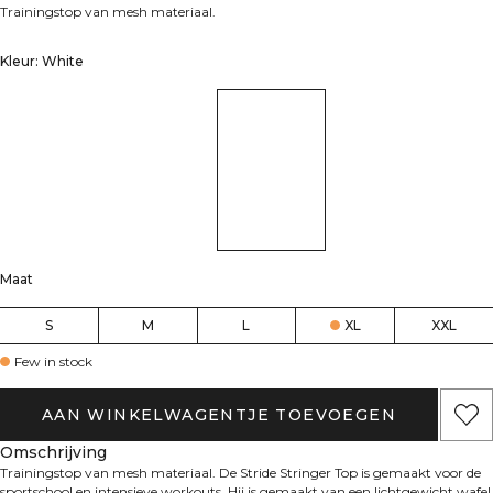
Trainingstop van mesh materiaal.
Kleur: White
Maat
S
M
L
XL
XXL
Few in stock
AAN WINKELWAGENTJE TOEVOEGEN
Omschrijving
Trainingstop van mesh materiaal. De Stride Stringer Top is gemaakt voor de
sportschool en intensieve workouts. Hij is gemaakt van een lichtgewicht wafel