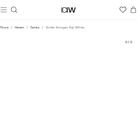
Product
Technische aspecten
Beoordelingen
Duurzaamheid
Stijl met
Thuis
/
Heren
/
Tanks
/
Stride Stringer Top White
0
/
0