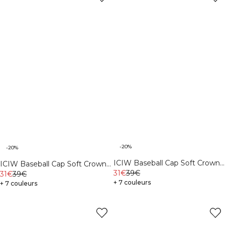
-20%
-20%
ICIW Baseball Cap Soft Crown
ICIW Baseball Cap Soft Crown
Midnight Blue
31€
39€
Black
31€
39€
+ 7 couleurs
+ 7 couleurs