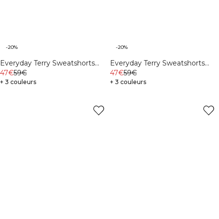
-20%
-20%
Everyday Terry Sweatshorts
Everyday Terry Sweatshorts
Northern Green
47€
59€
Midnight Blue
47€
59€
+ 3 couleurs
+ 3 couleurs