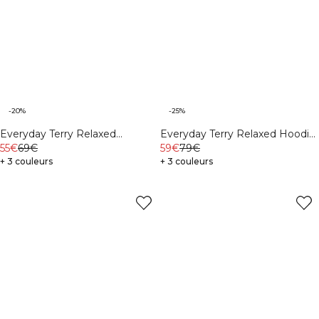
-20%
-25%
Everyday Terry Relaxed
Everyday Terry Relaxed Hoodie
Crewneck M Cream
55€
69€
Black
59€
79€
+ 3 couleurs
+ 3 couleurs