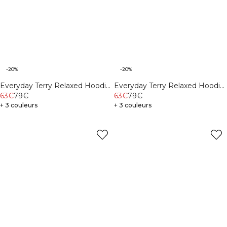
-20%
-20%
Everyday Terry Relaxed Hoodie
Everyday Terry Relaxed Hoodie
Northern Green
63€
79€
Midnight Blue
63€
79€
+ 3 couleurs
+ 3 couleurs