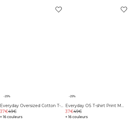
-25%
-25%
Everyday Oversized Cotton T-
Everyday OS T-shirt Print M
shirt Print Black
37€
49€
Midnight Blue
37€
49€
+ 16 couleurs
+ 16 couleurs