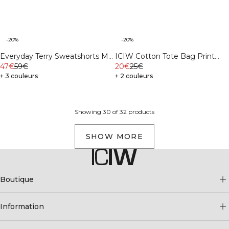
-20%
-20%
ICIW Cotton Tote Bag Print
Everyday Terry Sweatshorts M
Light Beige
20€
25€
Black
47€
59€
+ 2 couleurs
+ 3 couleurs
Showing 30 of 32 products
SHOW MORE
Boutique
Information