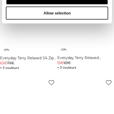
Allow selection
-20%
-20%
Everyday Terry Relaxed
Everyday Terry Relaxed 1/4 Zip
Crewneck Light Grey Melange
55€
69€
Piping Sweatshirt M Northern
63€
79€
+ 3 couleurs
Green
+ 3 couleurs