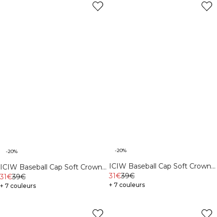
-20%
-20%
ICIW Baseball Cap Soft Crown
ICIW Baseball Cap Soft Crown
Stonewashed Green
31€
39€
Cream
31€
39€
+ 7 couleurs
+ 7 couleurs