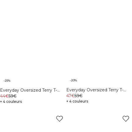
-20%
-25%
Everyday Oversized Terry T-
Everyday Oversized Terry T-
shirt Cream
47€
59€
shirt Black
44€
59€
+ 4 couleurs
+ 4 couleurs