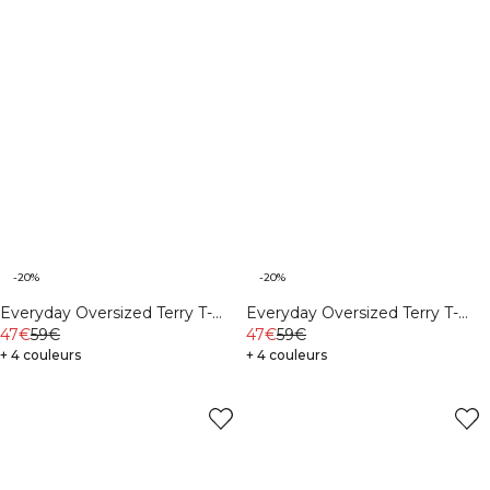
-20%
-20%
Everyday Oversized Terry T-
Everyday Oversized Terry T-
shirt M Midnight Blue
47€
59€
shirt M Light Grey Melange
47€
59€
+ 4 couleurs
+ 4 couleurs