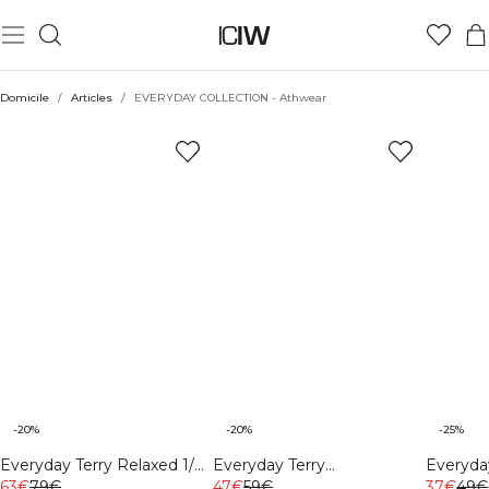
Domicile
/
Articles
/
EVERYDAY COLLECTION - Athwear
-20%
-20%
-25%
Everyday Terry Relaxed 1/4
Everyday Terry
Everyda
Zip Piping Sweatshirt
63€
79€
Sweatshorts Midnight Blue
47€
59€
T-shirt 
37€
49€