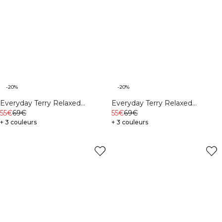
-20%
-20%
Everyday Terry Relaxed
Everyday Terry Relaxed
Crewneck M Midnight Blue
55€
69€
Crewneck M Black
55€
69€
+ 3 couleurs
+ 3 couleurs