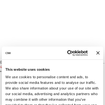
-25%
-20%
Everyday Oversized Terry T-
Everyday Terry Relaxed 1/4 Zip
shirt M Northern Green
44€
59€
Piping Sweatshirt Black
63€
79€
This website uses cookies
+ 4 couleurs
+ 3 couleurs
We use cookies to personalise content and ads, to
provide social media features and to analyse our traffic.
We also share information about your use of our site with
our social media, advertising and analytics partners who
may combine it with other information that you’ve
provided to them or that they’ve collected from your use