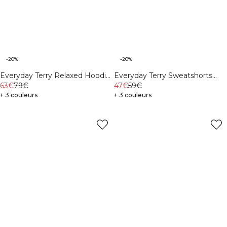
-20%
-20%
Everyday Terry Relaxed Hoodie
Everyday Terry Sweatshorts
M Light Grey Melange
63€
79€
Cream
47€
59€
+ 3 couleurs
+ 3 couleurs