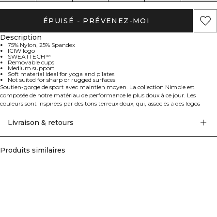
ÉPUISÉ - PRÉVENEZ-MOI
Description
75% Nylon, 25% Spandex
ICIW logo
SWEATTECH™
Removable cups
Medium support
Soft material ideal for yoga and pilates
Not suited for sharp or rugged surfaces
Soutien-gorge de sport avec maintien moyen. La collection Nimble est
composée de notre matériau de performance le plus doux à ce jour. Les
couleurs sont inspirées par des tons terreux doux, qui, associés à des logos
discrets, rendent ces pièces parfaites pour de nombreuses situations, par
exemple le yoga et le pilates. Le matériau légèrement brossé peut résister à un
Livraison & retours
entraînement intense, mais nous ne recommandons pas les exercices qui
exposent régulièrement le matériau à des surfaces tranchantes ou rugueuses,
comme les haltères ou le velcro. 75% Nylon 25% Elastan.
Produits similaires