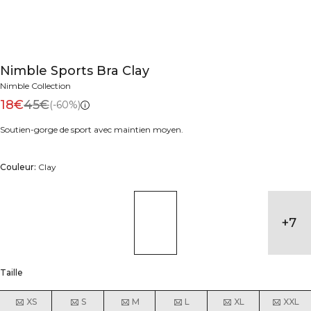
Nimble Sports Bra Clay
Nimble Collection
18€
45€
(-60%)
Soutien-gorge de sport avec maintien moyen.
Couleur:
Clay
+
7
Taille
XS
S
M
L
XL
XXL