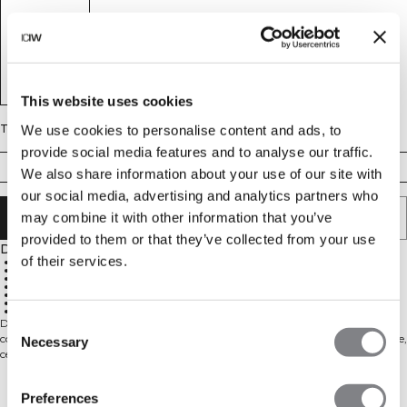
This website uses cookies
Taille
We use cookies to personalise content and ads, to
provide social media features and to analyse our traffic.
XS
S
M
L
XL
XXL
We also share information about your use of our site with
our social media, advertising and analytics partners who
may combine it with other information that you’ve
AJOUTER AU PANIER
provided to them or that they’ve collected from your use
Description
of their services.
4-way stretch material in the latest seamless technology
Soft, stretchy, and durable material
SWEATTECH™
High waist for a perfect fit
Pocket on the side of the leg
ICIW logo on left hip and knitted logo on right leg
92% Recycled Nylon, 8% Spandex
Consent
Define Seamless est l'une de nos collections les plus populaires et il est facile de
comprendre pourquoi. Le matériau sans couture est doux, extensible et souple,
Necessary
Selection
ce qui donne un vêtement avec une excellente mobilité et un ajustement
parfait. Les leggings, brassières de sport et hauts disponibles dans plusieurs
couleurs tendance font de Define Seamless la ligne de vêtements
Livraison & retours
Preferences
d'entraînement de choix pour différents types d'exercices. Le matériau