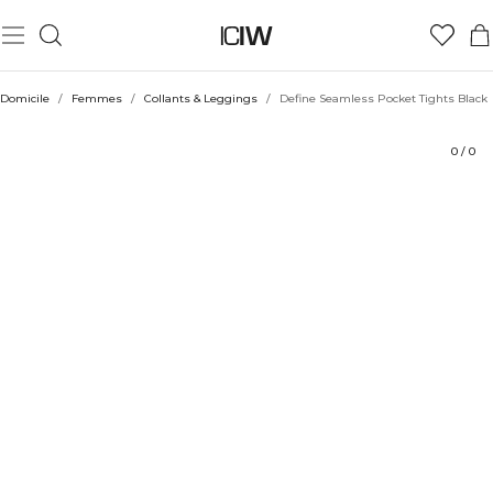
Produit
Évaluations
Durabilité
Coiffe avec
Domicile
/
Femmes
/
Collants & Leggings
/
Define Seamless Pocket Tights Black
0
/
0