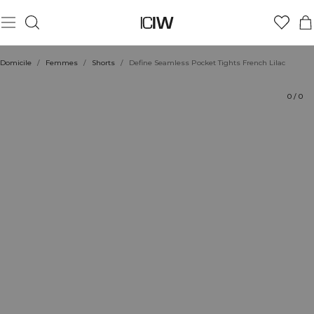
Produit
Aspects techniques
Évaluations
Coiffe avec
Domicile
/
Femmes
/
Shorts
/
Define Seamless Pocket Tights French Lilac
0
/
0