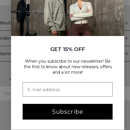
Boutique
Information
GET 15% OFF
Service client
When you subscribe to our newsletter! Be
Newsletter
the first to know about new releases, offers
and a lot more!
Abonnez-vous à notre newsletter! Recevez des offres
exclusives, nos dernières nouvelles et bien plus encore.
Subscribe