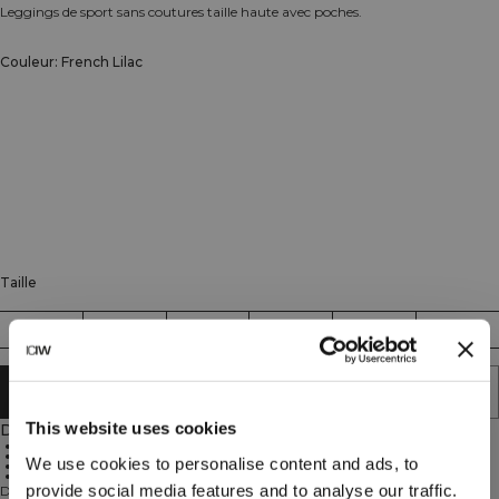
Leggings de sport sans coutures taille haute avec poches.
Couleur: French Lilac
Taille
XS
S
M
L
XL
XXL
AJOUTER AU PANIER
This website uses cookies
Description
Construction sans coutures
Taille haute
We use cookies to personalise content and ads, to
Poche latérale
Sweattech™
provide social media features and to analyse our traffic.
Define Seamless est l'une de nos collections les plus populaires et il est facile de