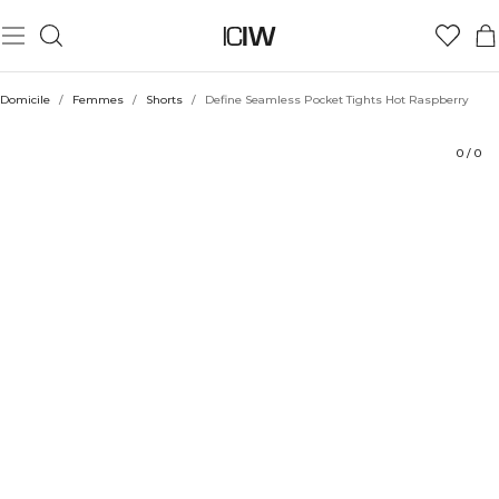
Produit
Aspects techniques
Évaluations
Coiffe avec
Domicile
/
Femmes
/
Shorts
/
Define Seamless Pocket Tights Hot Raspberry
0
/
0