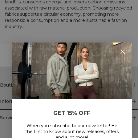
landfills, conserves energy, and lowers carbon emissions
associated with raw material production. Choosing recycled
fabrics supports a circular economy, promoting more
responsible consumption and a more sustainable fashion
industry.
STYLE WITH
Boutique
Information
GET 15% OFF
Service client
When you subscribe to our newsletter! Be
Newsletter
the first to know about new releases, offers
and a lot more!