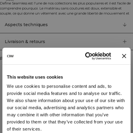
Define Seamless est l'une de nos collections les plus populaires et il est facile de
comprendre pourquoi. Le matériau sans coutures est doux, extensible et
souple, ce qui donne un vêtement avec une grande liberté de mouvement et
un ajustement parfait. Les leggings, brassières de sport et hauts dans plusieurs
couleurs tendance font de Define Seamless la gamme de vêtements de sport
Aspects techniques
incontournable pour de nombreux types d'entraînement.
Les leggings Define Seamless ont, comme les autres vêtements assortis de la
collection, des détails dans le tissu qui rehaussent le design. Logo ICIW sur la
Livraison & retours
hanche gauche et logo ICIW discret sur la jambe droite. Taille haute pour un
ajustement parfait.
Les leggings peuvent être un peu grands en taille, choisissez la taille inférieure
Produits similaires
si vous êtes entre deux tailles. 92% Nylon Recyclé, 8% Elastan
This website uses cookies
We use cookies to personalise content and ads, to
provide social media features and to analyse our traffic.
We also share information about your use of our site with
our social media, advertising and analytics partners who
may combine it with other information that you’ve
provided to them or that they’ve collected from your use
of their services.