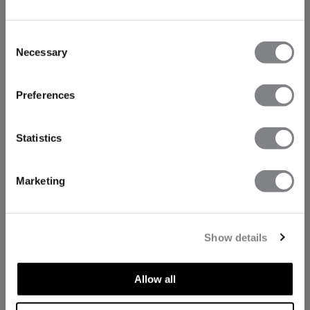
Consent
Necessary
Selection
Preferences
Statistics
Marketing
Show details
ASPECTS TECHNIQUES
Allow all