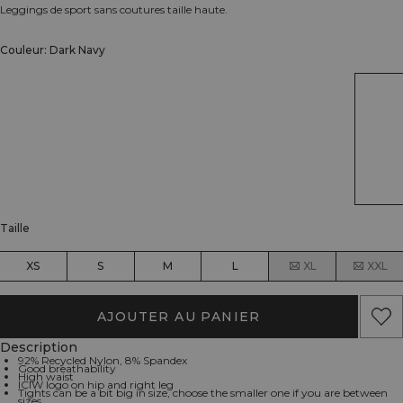
Leggings de sport sans coutures taille haute.
Couleur: Dark Navy
Taille
XS
S
M
L
XL
XXL
AJOUTER AU PANIER
Description
92% Recycled Nylon, 8% Spandex
Good breathability
High waist
ICIW logo on hip and right leg
Tights can be a bit big in size, choose the smaller one if you are between
sizes