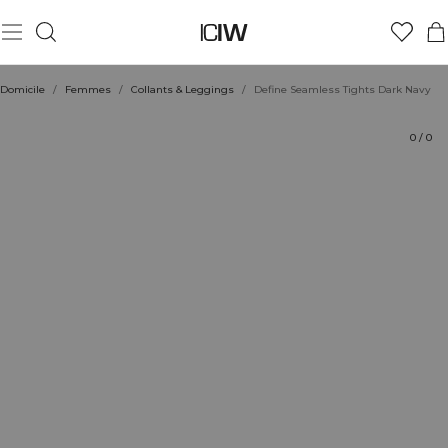
Produit
Aspects techniques
Évaluations
Durabilité
Coiffe avec
Domicile
/
Femmes
/
Collants & Leggings
/
Define Seamless Tights Dark Navy
0
/
0