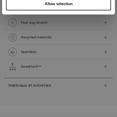
Allow selection
Caractéristiques techniques
Four way stretch
Recycled materials
Seamless
Sweattech™
Matériaux et entretien