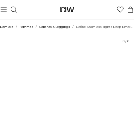
Produit
Aspects techniques
Évaluations
Durabilité
Coiffe avec
Domicile
/
Femmes
/
Collants & Leggings
/
Define Seamless Tights Deep Emerald
0
/
0