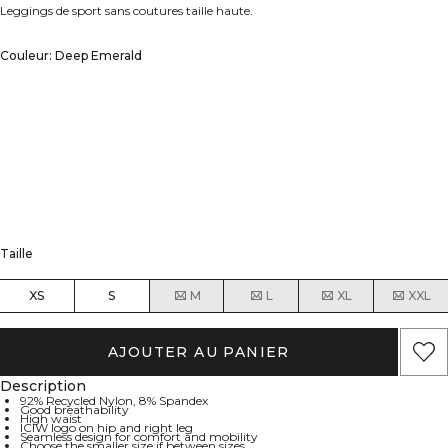
Leggings de sport sans coutures taille haute.
Couleur: Deep Emerald
Taille
XS
S
M
L
XL
XXL
AJOUTER AU PANIER
Description
92% Recycled Nylon, 8% Spandex
Good breathability
High waist
ICIW logo on hip and right leg
Seamless design for comfort and mobility
Choose the smaller size if between sizes