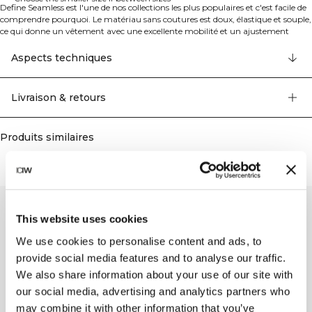
Define Seamless est l'une de nos collections les plus populaires et c'est facile de
comprendre pourquoi. Le matériau sans coutures est doux, élastique et souple,
ce qui donne un vêtement avec une excellente mobilité et un ajustement
parfait. Les leggings, brassières de sport et hauts dans plusieurs couleurs
tendance font de Define Seamless la gamme de vêtements d'entraînement
Aspects techniques
idéale pour de nombreux types d'exercices. Les leggings Define Seamless ont,
comme les autres vêtements assortis de la collection, des détails dans le tissu
qui rehaussent le design. Logo ICIW sur la hanche gauche et logo ICIW discret
Livraison & retours
sur la jambe droite. Taille haute pour un ajustement parfait. Bonne
respirabilité. Taille haute. Logo ICIW sur la hanche et la jambe droite. Les
leggings peuvent être un peu grands, choisissez la taille inférieure si vous êtes
Produits similaires
entre deux tailles. 92% Nylon Recyclé, 8% Elastan.
This website uses cookies
We use cookies to personalise content and ads, to
provide social media features and to analyse our traffic.
We also share information about your use of our site with
our social media, advertising and analytics partners who
may combine it with other information that you’ve