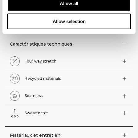
Allow all
ASPECTS TECHNIQUES
Allow selection
Caractéristiques techniques
Four way stretch
Recycled materials
Seamless
Sweattech™
Matériaux et entretien