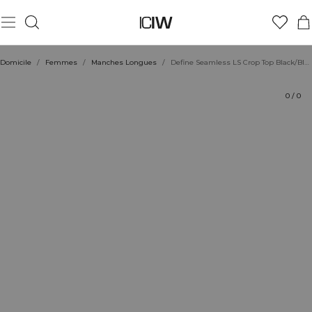
Produit
Aspects techniques
Évaluations
Coiffe avec
Domicile
/
Femmes
/
Manches Longues
/
Define Seamless LS Crop Top Black/Black
0
/
0