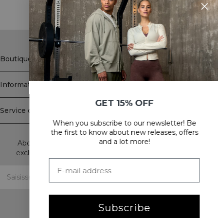
STYLE WITH
Boutique
Information
GET 15% OFF
Service client
When you subscribe to our newsletter! Be
Newsletter
the first to know about new releases, offers
and a lot more!
Abonnez-vous à notre newsletter! Recevez des offres
exclusives, nos dernières nouvelles et bien plus encore.
Subscribe