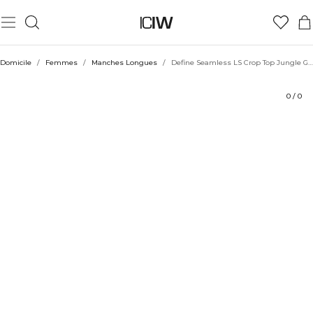
Produit
Aspects techniques
Évaluations
Coiffe avec
Domicile
/
Femmes
/
Manches Longues
/
Define Seamless LS Crop Top Jungle Green
0
/
0