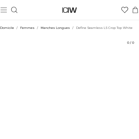
Produit
Évaluations
Durabilité
Coiffe avec
Domicile
/
Femmes
/
Manches Longues
/
Define Seamless LS Crop Top White
0
/
0