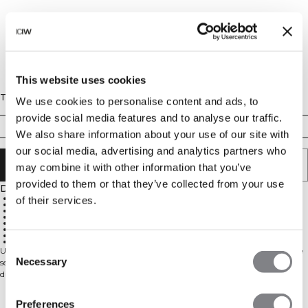
This website uses cookies
Taille
We use cookies to personalise content and ads, to
provide social media features and to analyse our traffic.
XS
S
M
L
XL
XXL
We also share information about your use of our site with
our social media, advertising and analytics partners who
AJOUTER AU PANIER
may combine it with other information that you’ve
provided to them or that they’ve collected from your use
Description
92% Recycled Nylon, 8% Spandex
of their services.
Good breathability
ICIW-logo
Four-way stretch
Latest seamless technology
Increases your mobility during the workout
Durable material retains color despite many washes and does not lint
Minor impact on the global environment through reduced fabric residue
Consent
Un Crop Top qui vaut tout ! Ce haut s'ajuste parfaitement au corps, offre une
Necessary
sensation élastique confortable et arbore un design épuré. Les détails élégants
Selection
du tissu rehaussent encore plus le design !
Le vêtement intègre la dernière technologie sans couture et possède une
extensibilité quadridirectionnelle qui améliore non seulement la qualité de
Livraison & retours
Preferences