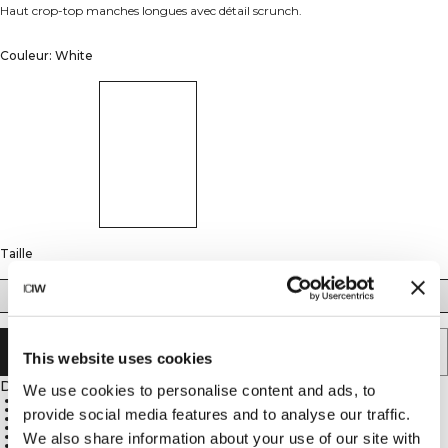
Haut crop-top manches longues avec détail scrunch.
Couleur: White
Taille
XS
S
M
L
XL
ÉPUISÉ - PRÉVENEZ-MOI
This website uses cookies
Description
We use cookies to personalise content and ads, to
77% Polyamide, 23% Elastane
Cropped fit
provide social media features and to analyse our traffic.
V-neck
Scrunch detail
Adjustable tie in the front
We also share information about your use of our site with
Good breathability