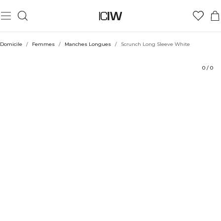
Produit
Aspects techniques
Évaluations
Coiffe avec
Domicile
/
Femmes
/
Manches Longues
/
Scrunch Long Sleeve White
0
/
0