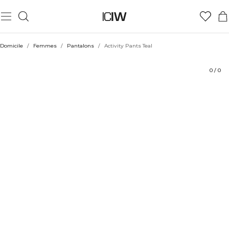
Produit
Aspects techniques
Évaluations
Coiffe avec
Domicile
/
Femmes
/
Pantalons
/
Activity Pants Teal
0
/
0