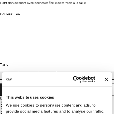
Pantalon de sport avec poches et ficelle de serrage à la taille.
Couleur: Teal
Taille
XS
S
M
L
XL
XXL
ÉPUISÉ - PRÉVENEZ-MOI
This website uses cookies
Description
68% Cotton, 25% Polyester, 7% Spandex
Open front pockets
We use cookies to personalise content and ads, to
Drawstring inside the waistband
Stretchy and durable material
provide social media features and to analyse our traffic.
Athletic Fit
ICIW embroidery logo