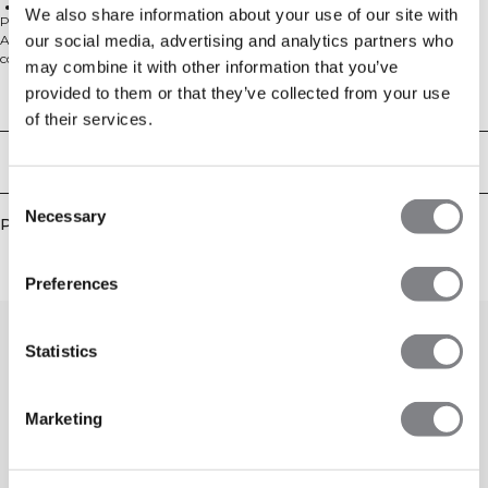
Perfect for warm-up and outdoor training
We also share information about your use of our site with
Pantalon de sport avec poches et ficelle de serrage à la taille. La Collection
our social media, advertising and analytics partners who
Activity est conçue pour un style de vie actif. Ces pantalons vous gardent
confortable et actif avant, pendant et après votre entraînement. Activity
may combine it with other information that you’ve
deviendra votre nouveau favori dans votre garde-robe. Parfait pendant
provided to them or that they’ve collected from your use
l'échauffement et l'entraînement en extérieur. Poches avant ouvertes. Cordon
Aspects techniques
de serrage à l'intérieur de la ceinture. Matériau extensible et durable. Logo
of their services.
ICIW brodé. 68% Coton, 25% Polyester, 7% Elastan
Livraison & retours
Consent
Necessary
Selection
Produits similaires
Preferences
Statistics
Marketing