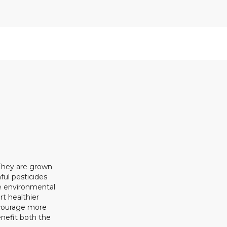
 They are grown
ful pesticides
ze environmental
rt healthier
ncourage more
enefit both the