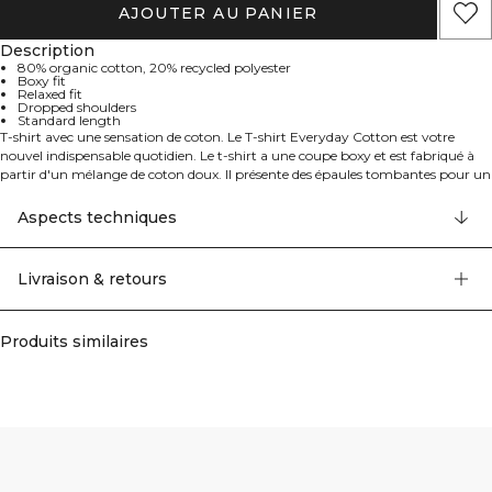
AJOUTER AU PANIER
Description
80% organic cotton, 20% recycled polyester
Boxy fit
Relaxed fit
Dropped shoulders
Standard length
T-shirt avec une sensation de coton. Le T-shirt Everyday Cotton est votre
nouvel indispensable quotidien. Le t-shirt a une coupe boxy et est fabriqué à
partir d'un mélange de coton doux. Il présente des épaules tombantes pour un
look contemporain et a une longueur standard avec une coupe décontractée
pour un confort ultime. 80% Coton 20% polyester.
Aspects techniques
Livraison & retours
Produits similaires