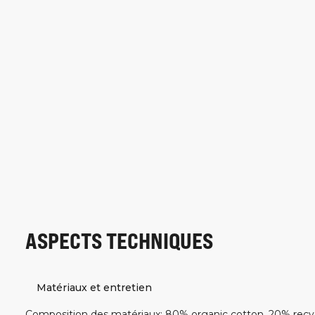
ASPECTS TECHNIQUES
Matériaux et entretien
Composition des matériaux
:
80% organic cotton, 20% recy