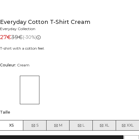
Everyday Cotton T-Shirt Cream
Everyday Collection
27€
39€
(-30%)
T-shirt with a cotton feel.
Couleur:
Cream
Taille
XS
S
M
L
XL
XXL