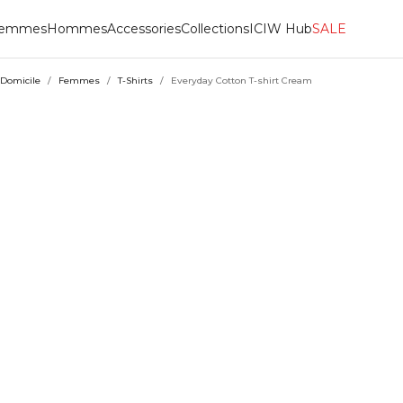
emmes
Hommes
Accessories
Collections
ICIW Hub
SALE
Domicile
/
Femmes
/
T-Shirts
/
Everyday Cotton T-shirt Cream