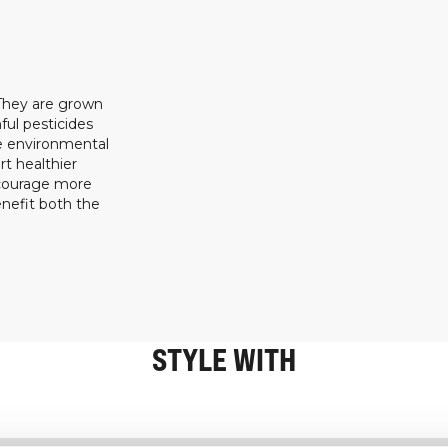
 They are grown
ful pesticides
ze environmental
rt healthier
ncourage more
enefit both the
STYLE WITH