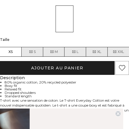
Taille
XS
S
M
L
XL
XXL
AJOUTER AU PANIER
Description
80% organic cotton, 20% recycled polyester
Boxy fit
Relaxed fit
Dropped shoulders
Standard length
T-shirt avec une sensation de coton. Le T-shirt Everyday Cotton est votre
nouvel indispensable quotidien. Le t-shirt a une coupe boxy et est fabriqué à
partir d'un mélange de coton doux. Il présente des épaules tombantes pour un
look contemporain et a une longueur standard avec une coupe décontractée
pour un confort ultime. 80% Coton 20% polyester.
Aspects techniques