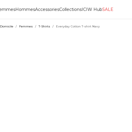
emmes
Hommes
Accessories
Collections
ICIW Hub
SALE
Domicile
/
Femmes
/
T-Shirts
/
Everyday Cotton T-shirt Navy