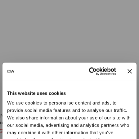
This website uses cookies
We use cookies to personalise content and ads, to
provide social media features and to analyse our traffic.
Nimble Quote Training Sock 2-Pack Grey/Pink
We also share information about your use of our site with
Nimble Collection
our social media, advertising and analytics partners who
20€
25€
(-20%)
may combine it with other information that you’ve