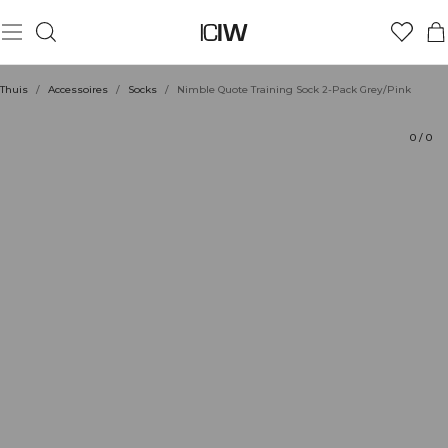
Product
Beoordelingen
Stijl met
Thuis
/
Accessoires
/
Socks
/
Nimble Quote Training Sock 2-Pack Grey/Pink
0
/
0