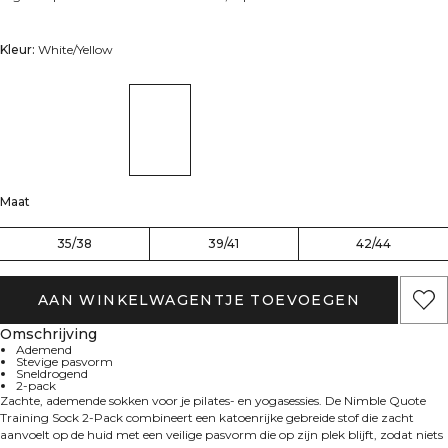
Kleur:
White/Yellow
Maat
35/38
39/41
42/44
AAN WINKELWAGENTJE TOEVOEGEN
Omschrijving
Ademend
Stevige pasvorm
Sneldrogend
2-pack
Zachte, ademende sokken voor je pilates- en yogasessies. De Nimble Quote
Training Sock 2-Pack combineert een katoenrijke gebreide stof die zacht
aanvoelt op de huid met een veilige pasvorm die op zijn plek blijft, zodat niets