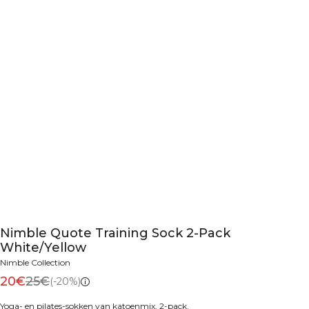
Nimble Quote Training Sock 2-Pack
White/Yellow
Nimble Collection
20€
25€
(-20%)
Yoga- en pilates-sokken van katoenmix, 2-pack.