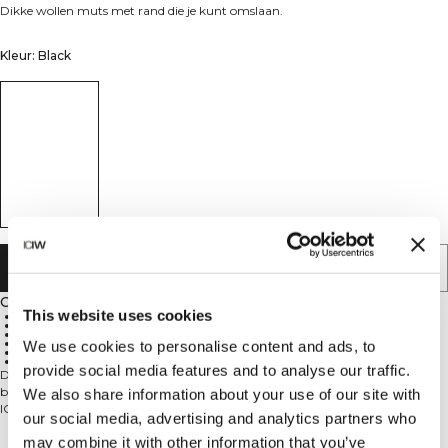
Dikke wollen muts met rand die je kunt omslaan.
Kleur: Black
AAN WINKELWAGENTJE TOEVOEGEN
Omschrijving
This website uses cookies
100% wol
Grove breisteek
Rand die je kunt omslaan
ICIW-logo
We use cookies to personalise content and ads, to
Veelzijdig voor de winter
Warm en stijlvol
provide social media features and to analyse our traffic.
De Everyday Chunky Wool Beanie is gemaakt van 100% wol in een grove
breisteek, met een comfortabele rand die je kunt omslaan en het iconische
We also share information about your use of our site with
ICIW-logo. Deze muts is een veelzijdige winteressential. Blijf warm met een
our social media, advertising and analytics partners who
moeiteloze stijl. 100% wol.
may combine it with other information that you’ve
Technische aspecten