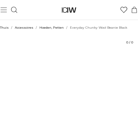
Product
Technische aspecten
Beoordelingen
Stijl met
Thuis
/
Accessoires
/
Hoeden, Petten
/
Everyday Chunky Wool Beanie Black
0
/
0