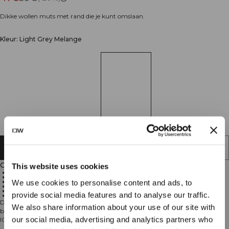
Dikke wollen muts met rand die je kunt omslaan.
Kleur: Light Grey Melange
AAN WINKELWAGENTJE TOEVOEGEN
Omschrijving
This website uses cookies
100% wol
Grove breisteek
Rand die je kunt omslaan
We use cookies to personalise content and ads, to
ICIW-logo
Veelzijdig voor de winter
provide social media features and to analyse our traffic.
Warm en stijlvol
De Everyday Chunky Wool Beanie is gemaakt van 100% wol in een grove
We also share information about your use of our site with
breisteek, met een comfortabele rand die je kunt omslaan en het iconische
our social media, advertising and analytics partners who
ICIW-logo. Deze muts is een veelzijdige winteressential. Blijf warm met een
moeiteloze stijl. 100% wol.