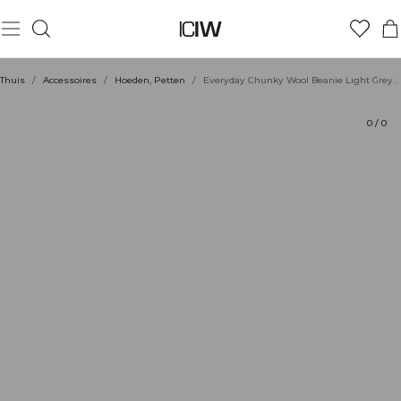
Product
Technische aspecten
Beoordelingen
Stijl met
Thuis
/
Accessoires
/
Hoeden, Petten
/
Everyday Chunky Wool Beanie Light Grey Melange
0
/
0