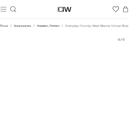
Product
Technische aspecten
Beoordelingen
Stijl met
Thuis
/
Accessoires
/
Hoeden, Petten
/
Everyday Chunky Wool Beanie Virtual Blue
0
/
0