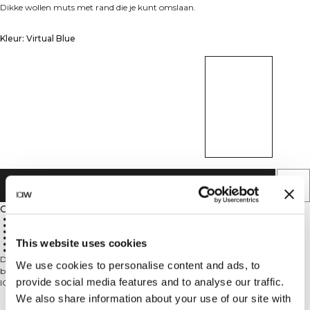
Dikke wollen muts met rand die je kunt omslaan.
Kleur: Virtual Blue
AAN WINKELWAGENTJE TOEVOEGEN
Omschrijving
100% wol
Grove breisteek
Rand die je kunt omslaan
ICIW-logo
This website uses cookies
Veelzijdig voor de winter
Warm en stijlvol
De Everyday Chunky Wool Beanie is gemaakt van 100% wol in een grove
We use cookies to personalise content and ads, to
breisteek, met een comfortabele rand die je kunt omslaan en het iconische
provide social media features and to analyse our traffic.
ICIW-logo. Deze muts is een veelzijdige winteressential. Blijf warm met een
moeiteloze stijl. 100% wol.
We also share information about your use of our site with
Technische aspecten