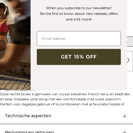
When you subscribe to our newsletter!
Be the first to know about new releases, offers
and a lot more!
Maat
XS
S
M
L
XL
XXL
GET 15% OFF
UITVERKOCHT - BRENG ME OP DE
HOOGTE
Omschrijving
Katoenen French terry
Middelhoge taille
Rechte pijpen
Normale pasvorm
Deze rechte broek is gemaakt van zwaar katoenen French terry en biedt een
strakke, klassieke uitstraling met een comfortabele mid-waist pasvorm.
Perfect voor dagelijks gebruik of te combineren met je favoriete hoodie of
crewneck voor een relaxte, gecoördineerde look.
Technische aspecten
Bezorging en retouren