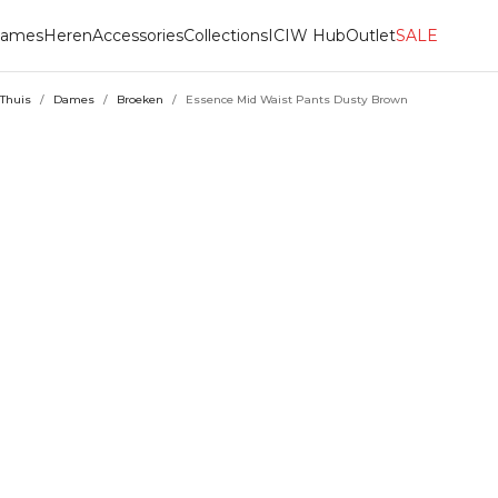
ames
Heren
Accessories
Collections
ICIW Hub
Outlet
SALE
Thuis
/
Dames
/
Broeken
/
Essence Mid Waist Pants Dusty Brown