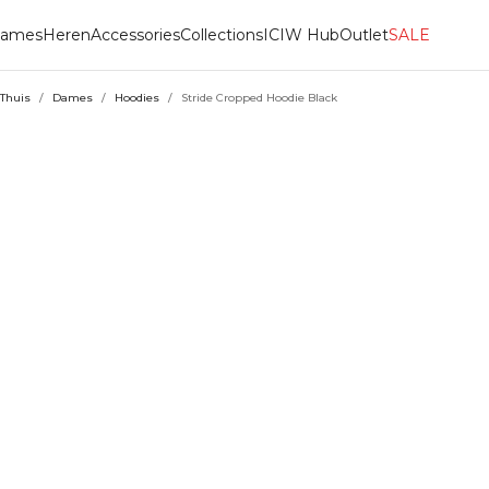
ames
Heren
Accessories
Collections
ICIW Hub
Outlet
SALE
Thuis
/
Dames
/
Hoodies
/
Stride Cropped Hoodie Black