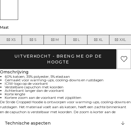
Maat
XS
S
M
L
XL
XXL
UITVERKOCHT - BRENG ME OP DE
HOOGTE
Omschrijving
60% katoen, 35% polyester, 5% elastaan
Gemaakt voor warming-ups, cooling-downs en rustdagen
ICIW-logo op de voorkant
Verstelbare capuchon met koorden
Achterkant langer dan de voorkant
Korte lengte
Kortere zoom aan de voorkant met zijsplitten
De Stride Cropped Hoodie is ontworpen voor warming-ups, cooling-downs en
rustdagen. Het materiaal voelt aan als katoen, heeft een zachte binnenkant
en de capuchon is verstelbaar met koorden. De zoom is korter aan de
voorkant en heeft zijsplitten. ICIW-logo op de voorkant. Achterkant langer
dan de voorkant. Korte lengte. 60% katoen, 35% polyester, 5% elastaan.
Technische aspecten