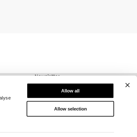
Newsletter
Schrijf je voor onze nieuwsbrief! Ontvang
exclusieve aanbiedingen, ons laatste nieuws en
Allow all
nog veel meer.
alyse
Allow selection