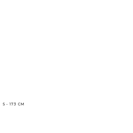
S
-
173
CM