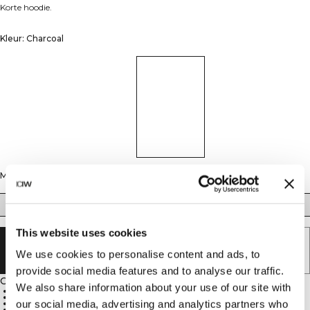
Korte hoodie.
Kleur: Charcoal
Maat
XS
S
M
L
XL
XXL
This website uses cookies
UITVERKOCHT - BRENG ME OP DE
We use cookies to personalise content and ads, to
HOOGTE
provide social media features and to analyse our traffic.
Omschrijving
We also share information about your use of our site with
60% katoen, 35% polyester, 5% elastaan
Gemaakt voor warming-ups, cooling-downs en rustdagen
our social media, advertising and analytics partners who
ICIW-logo op de voorkant
Verstelbare capuchon met koorden