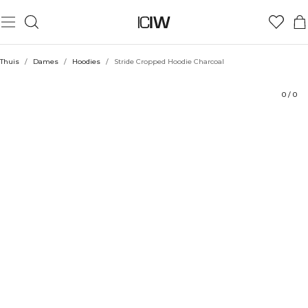
Product
Technische aspecten
Beoordelingen
Stijl met
Thuis
/
Dames
/
Hoodies
/
Stride Cropped Hoodie Charcoal
0
/
0